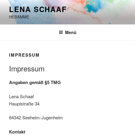
Zum
LENA SCHAAF
Inhalt
HEBAMME
springen
Menü
IMPRESSUM
Impressum
Angaben gemäß §5 TMG
Lena Schaaf
Hauptstraße 34
64342 Seeheim-Jugenheim
Kontakt